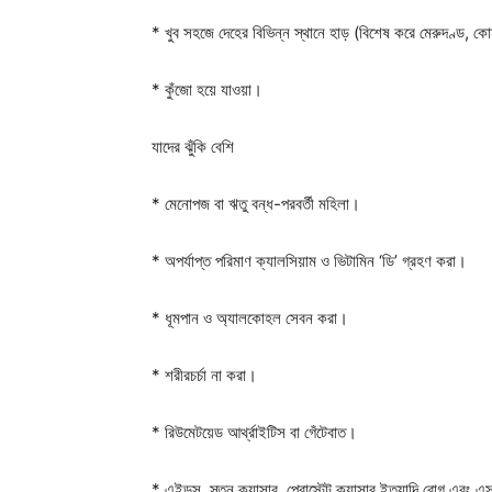
* খুব সহজে দেহের বিভিন্ন স্থানে হাড় (বিশেষ করে মেরুদণ্ড, কো
* কুঁজো হয়ে যাওয়া।
যাদের ঝুঁকি বেশি
* মেনোপজ বা ঋতু বন্ধ-পরবর্তী মহিলা।
* অপর্যাপ্ত পরিমাণ ক্যালসিয়াম ও ভিটামিন ‘ডি’ গ্রহণ করা।
* ধূমপান ও অ্যালকোহল সেবন করা।
* শরীরচর্চা না করা।
* রিউমেটয়েড আর্থ্রাইটিস বা গেঁটেবাত।
* এইডস, স্তন ক্যান্সার, প্রোস্টেট ক্যান্সার ইত্যাদি রোগ এবং এস