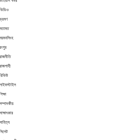
ভাইরাল খবর
ভিডিও
ভ্রমণ
মতামত
ময়মনসিংহ
রংপুর
রাজনীতি
রাজশাহী
রিভিউ
লাইফস্টাইল
শিক্ষা
সম্পাদকীয়
সাক্ষাৎকার
সাহিত্য
সিলেট