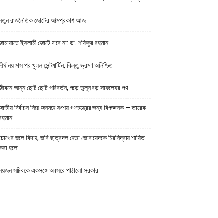
নতুন রাজনৈতিক জোটের আত্মপ্রকাশ আজ
জামায়াতে ইসলামী জোটে যাবে না: ডা. শফিকুর রহমান
দীর্ঘ নয় মাস পর খুলল সেন্টমার্টিন, কিন্তু ভ্রমণ অনিশ্চিত
জীবনে আনুন ছোট ছোট পরিবর্তন, গড়ে তুলুন বড় সাফল্যের পথ
জাতীয় নির্বাচন নিয়ে জনমনে সংশয় গণতন্ত্রের জন্য বিপজ্জনক — তারেক
রহমান
চোখের জলে বিদায়, জবি ছাত্রদল নেতা জোবায়েদকে চিরনিদ্রায় শায়িত
করা হলো
নয়জন সচিবকে একসঙ্গে অবসরে পাঠালো সরকার