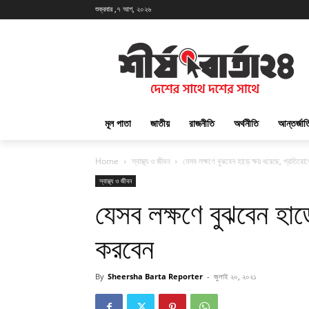
শুক্রবার ,৭ আগ, ২০২৬
মূল পাতা
জাতীয়
রাজনীতি
অর্থনীতি
আন্তর্জা
Home
স্বাস্থ্য ও জীবন
যেসব লক্ষণে বুঝবেন হাড়ে ক্ষয় ধরেছে, প্রতিরো
স্বাস্থ্য ও জীবন
যেসব লক্ষণে বুঝবেন হাড়
করবেন
By
Sheersha Barta Reporter
-
জুলাই ২০, ২০২১