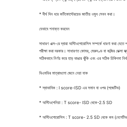
* দীর্ঘ দিন ধরে কটিকোস্টেরয়েড জাতীয় ওষুধ সেবন করা।
যেভাবে শনাক্ত করবেন
সাধারণ এক্স-রে দ্বারা অস্টিওপোরোসিস সম্পর্কে ধারণা করা যেত
পরীক্ষা করা দরকার। সাধারণত কোমর, মেরুদণ্ড বা কব্জির ডেক্সা স্
সঠিকভাবে নির্ণয় করে হাড় ভাঙার ঝুঁকি এবং এর সঠিক চিকিৎসা নির
বিএমডির মাত্রাগুলো জেনে নেয়া যাক
* স্বাভাবিক : I score-ISD এর সমান বা ওপর (পজেটিভ)
* অস্টিওপেনিয়া : T score- ISD থেকে-2.5 SD
* অস্টিওপোরোসিস : T score- 2.5 SD থেকে কম (নেগেটিভ