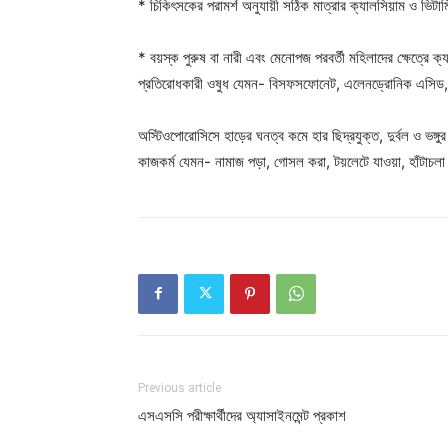
* চিকিৎসকের পরামর্শ অনুযায়ী সঠিক মাত্রার ক্যালসিয়াম ও ভিটাম
* বয়স্ক পুরুষ বা নারী এবং মেনোপজ পরবর্তী মহিলাদের ক্ষেত্রে ক
প্রতিরোধকারী ওষুধ যেমন- বিসফসফোনেট, এলেনড্রোনিক এসিড,
অস্টিওপোরোসিসে হাড়ের ঘনত্ব কমে হার ছিদ্রযুক্ত, দুর্বল ও ভঙ্
কাজকর্ম যেমন- নামাজ পড়া, গোসল করা, টয়লেটে যাওয়া, হাঁটাচল
Previous article
এসএসসি পরীক্ষার্থীদের অ্যাসাইনমেন্ট প্রকাশ