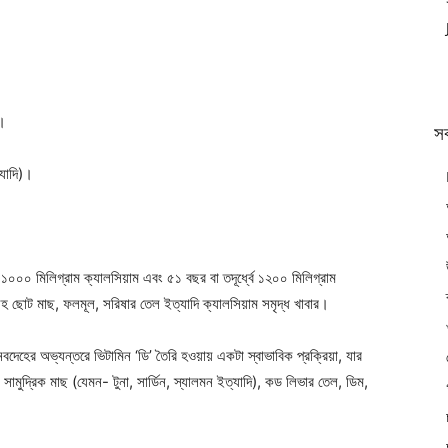
ণ।
স
্যাদি)।
 ১০০০ মিলিগ্রাম ক্যালসিয়াম এবং ৫১ বছর বা তদূর্ধ্বে ১২০০ মিলিগ্রাম
হ ছোট মাছ, ফলমূল, সরিষার তেল ইত্যাদি ক্যালসিয়াম সমৃদ্ধ খাবার।
বদেহের অভ্যন্তরে ভিটামিন ‘ডি’ তৈরি হওয়ায় একটা স্বাভাবিক প্রক্রিয়া, যার
 সামুদ্রিক মাছ (যেমন- টুনা, সার্ডিন, স্যালমন ইত্যাদি), কড লিভার তেল, ডিম,