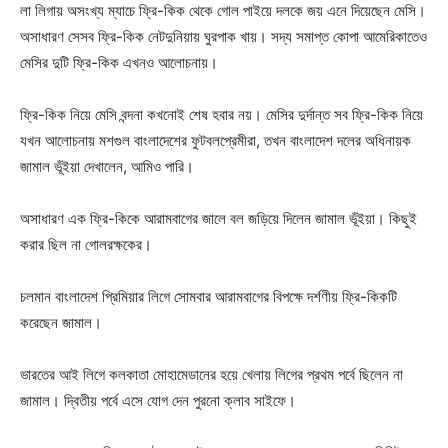
লা লিগায় অসংখ্য ম্যাচে ফ্রি-কিক থেকে গোল পাইয়ে দলকে জয় এনে দিয়েছেন মেসি।
অসাধারণ সেসব ফ্রি-কিক নেটদুনিয়ায় ঘুরপাক খায়। সদ্য সমাপ্ত কোপা আমেরিকাতেও
মেসির দুটি ফ্রি-কিক এখনও আলোচনায়।
ফ্রি-কিক নিয়ে মেসি বন্দনা কখনোই শেষ হবার নয়। মেসির দুর্দান্ত সব ফ্রি-কিক নিয়ে
যখন আলোচনায় মশগুল বাংলাদেশের ফুটবলপ্রেমীরা, তখন বাংলাদেশ দলের অধিনায়ক
জামাল ভূঁইয়া দেখালেন, আমিও পারি।
অসাধারণ এক ফ্রি-কিকে আরামবাগের জালে বল জড়িয়ে দিলেন জামাল ভূঁইয়া। কিছুই
করার ছিল না গোলরক্ষকের।
চলমান বাংলাদেশ প্রিমিয়ার লিগে সোমবার আরামবাগের বিপক্ষে দর্শণীয় ফ্রি-কিকটি
করেছেন জামাল।
ভারতের আই লিগে কলকাতা মোহামেডানের হয়ে খেলায় লিগের প্রথম পর্বে ছিলেন না
জামাল। দ্বিতীয় পর্বে এসে যোগ দেন পুরনো ক্লাব সাইফে।