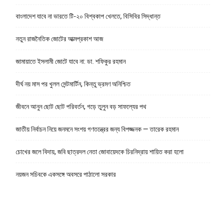
বাংলাদেশ যাবে না ভারতে টি-২০ বিশ্বকাপ খেলতে, বিসিবির সিদ্ধান্ত
নতুন রাজনৈতিক জোটের আত্মপ্রকাশ আজ
জামায়াতে ইসলামী জোটে যাবে না: ডা. শফিকুর রহমান
দীর্ঘ নয় মাস পর খুলল সেন্টমার্টিন, কিন্তু ভ্রমণ অনিশ্চিত
জীবনে আনুন ছোট ছোট পরিবর্তন, গড়ে তুলুন বড় সাফল্যের পথ
জাতীয় নির্বাচন নিয়ে জনমনে সংশয় গণতন্ত্রের জন্য বিপজ্জনক — তারেক রহমান
চোখের জলে বিদায়, জবি ছাত্রদল নেতা জোবায়েদকে চিরনিদ্রায় শায়িত করা হলো
নয়জন সচিবকে একসঙ্গে অবসরে পাঠালো সরকার