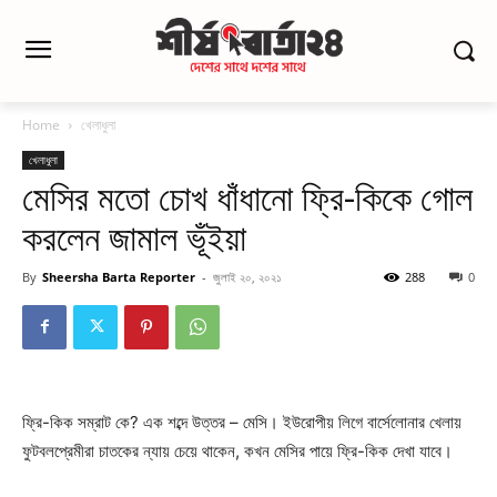
Home
খেলাধুলা
খেলাধুলা
মেসির মতো চোখ ধাঁধানো ফ্রি-কিকে গোল
করলেন জামাল ভূঁইয়া
By
Sheersha Barta Reporter
-
জুলাই ২০, ২০২১
288
0
ফ্রি-কিক সম্রাট কে? এক শব্দে উত্তর – মেসি। ইউরোপীয় লিগে বার্সেলোনার খেলায়
ফুটবলপ্রেমীরা চাতকের ন্যায় চেয়ে থাকেন, কখন মেসির পায়ে ফ্রি-কিক দেখা যাবে।