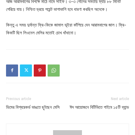
আজ আরামবাগের বিপক্ষে মাঠে নামে সাইফ। ৩-৩ গোলের সমতায় ম্যাচ ৮৮ মিনিট
পেরিয়ে যায়। নিশ্চিত ড্রয়ে পয়েন্ট ভাগাভাগি হবে ধারণা করছিল অনেকে।
কিন্তু এ সময় দুর্দান্ত ফ্রি-কিকে জামাল ভূইয়া কাঁপিয়ে দেন আরামবাগের জাল। ফ্রি-
কিকটি ছিল লিওনেল মেসির মতোই চোখ ধাঁধানো।
Previous article
Next article
ডিমের বিশ্বরেকর্ড ভাঙতে ছুটছেন মেসি
ঈদ আয়োজনে বিটিভিতে গাইবে ১৫টি ব্যান্ড