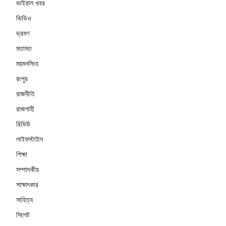
ভাইরাল খবর
ভিডিও
ভ্রমণ
মতামত
ময়মনসিংহ
রংপুর
রাজনীতি
রাজশাহী
রিভিউ
লাইফস্টাইল
শিক্ষা
সম্পাদকীয়
সাক্ষাৎকার
সাহিত্য
সিলেট