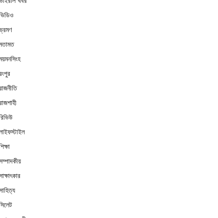
ভাইরাল খবর
ভিডিও
ভ্রমণ
মতামত
ময়মনসিংহ
রংপুর
রাজনীতি
রাজশাহী
রিভিউ
লাইফস্টাইল
শিক্ষা
সম্পাদকীয়
সাক্ষাৎকার
সাহিত্য
সিলেট