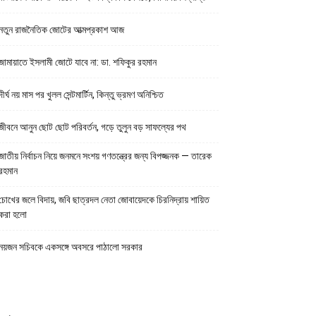
নতুন রাজনৈতিক জোটের আত্মপ্রকাশ আজ
জামায়াতে ইসলামী জোটে যাবে না: ডা. শফিকুর রহমান
দীর্ঘ নয় মাস পর খুলল সেন্টমার্টিন, কিন্তু ভ্রমণ অনিশ্চিত
জীবনে আনুন ছোট ছোট পরিবর্তন, গড়ে তুলুন বড় সাফল্যের পথ
জাতীয় নির্বাচন নিয়ে জনমনে সংশয় গণতন্ত্রের জন্য বিপজ্জনক — তারেক
রহমান
চোখের জলে বিদায়, জবি ছাত্রদল নেতা জোবায়েদকে চিরনিদ্রায় শায়িত
করা হলো
নয়জন সচিবকে একসঙ্গে অবসরে পাঠালো সরকার