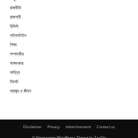
রাজনীতি
রাজশাহী
রিভিউ
লাইফস্টাইল
শিক্ষা
সম্পাদকীয়
সাক্ষাৎকার
সাহিত্য
সিলেট
স্বাস্থ্য ও জীবন
Disclaimer
Privacy
Advertisement
Contact us
© Newspaper WordPress Theme by TagDiv