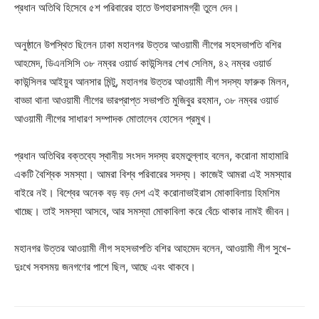
প্রধান অতিথি হিসেবে ৫শ পরিবারের হাতে উপহারসামগ্রী তুলে দেন।
অনুষ্ঠানে উপস্থিত ছিলেন ঢাকা মহানগর উত্তর আওয়ামী লীগের সহসভাপতি বশির
আহমেদ, ডিএনসিসি ৩৮ নম্বর ওয়ার্ড কাউন্সিলর শেখ সেলিম, ৪২ নম্বর ওয়ার্ড
কাউন্সিলর আইয়ুব আনসার মিন্টু, মহানগর উত্তর আওয়ামী লীগ সদস্য ফারুক মিলন,
বাড্ডা থানা আওয়ামী লীগের ভারপ্রাপ্ত সভাপতি মুজিবুর রহমান, ৩৮ নম্বর ওয়ার্ড
আওয়ামী লীগের সাধারণ সম্পাদক মোতালেব হোসেন প্রমুখ।
প্রধান অতিথির বক্তব্যে স্থানীয় সংসদ সদস্য রহমতুল্লাহ বলেন, করোনা মাহামারি
একটি বৈশ্বিক সমস্যা। আমরা বিশ্ব পরিবারের সদস্য। কাজেই আমরা এই সমস্যার
বাইরে নই। বিশ্বের অনেক বড় বড় দেশ এই করোনাভাইরাস মোকাবিলায় হিমশিম
খাচ্ছে। তাই সমস্যা আসবে, আর সমস্যা মোকাবিলা করে বেঁচে থাকার নামই জীবন।
মহানগর উত্তর আওয়ামী লীগ সহসভাপতি বশির আহমেদ বলেন, আওয়ামী লীগ সুখে-
দুঃখে সবসময় জনগণের পাশে ছিল, আছে এবং থাকবে।