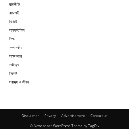
রাজনীতি
রাজশাহী
রিভিউ
লাইফস্টাইল
শিক্ষা
সম্পাদকীয়
সাক্ষাৎকার
সাহিত্য
সিলেট
স্বাস্থ্য ও জীবন
Disclaimer
Privacy
Advertisement
Contact us
© Newspaper WordPress Theme by TagDiv