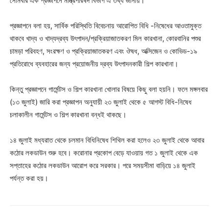
সোমবার এক প্রজ্ঞাপনে মন্ত্রিপরিষদ বিভাগ এ তথ্য জানায়।
প্রজ্ঞাপনে বলা হয়, সার্বিক পরিস্থিতি বিবেচনায় আরোপিত বিধি -নিষেধের আওতামুক্ত
থাকবে খাদ্য ও খাদ্যদ্রব্য উৎপাদন/প্রক্রিয়াজাতকরণ মিল কারখানা, কোরবানির পশুর
চামড়া পরিবহণ, সংরক্ষণ ও প্রক্রিয়াজাতকরণ এবং ঔষধ, অক্সিজেন ও কোভিড-১৯
প্রতিরোধে ব্যবহারের জন্য প্রয়োজনীয় দ্রব্য উৎপাদনকারী শিল্প কারখানা।
কিন্তু প্রজ্ঞাপনে গার্মেন্টস ও শিল্প কারখানা খোলার বিষয়ে কিছু বলা হয়নি। ফলে মঙ্গলবার
(১৩ জুলাই) জারি করা প্রজ্ঞাপন অনুযায়ী ২৩ জুলাই থেকে ৫ আগস্ট বিধি-নিষেধ
চলাকালীন গার্মেন্টস ও শিল্প কারখানা বন্ধই থাকছে।
১৪ জুলাই মধ্যরাত থেকে চলমান বিধিনিষেধ শিথিল করা হলেও ২৩ জুলাই থেকে আবার
কঠোর লকডাউন শুরু হবে। করোনার প্রকোপ বেড়ে যাওয়ায় গত ১ জুলাই থেকে এক
সপ্তাহের কঠোর লকডাউন আরোপ করে সরকার। পরে সময়সীমা বাড়িয়ে ১৪ জুলাই
পর্যন্ত করা হয়।