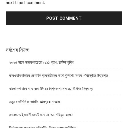
next time I comment.
সর্বশেষ নিউজ
২০২৫ সালে সড়কে ঝরেছে ৯১১১ প্রাণ, দুর্ঘটনা বৃদ্ধি
কারওয়ান বাজারে মোবাইল ব্যবসায়ীদের সাথে পুলিশের সংঘর্ষ, পরিস্থিতি উত্তপ্ত
বাংলাদেশ যাবে না ভারতে টি-২০ বিশ্বকাপ খেলতে, বিসিবির সিদ্ধান্ত
নতুন রাজনৈতিক জোটের আত্মপ্রকাশ আজ
জামায়াতে ইসলামী জোটে যাবে না: ডা. শফিকুর রহমান
দীর্ঘ নয় মাস পর খুলল সেন্টমার্টিন, কিন্তু ভ্রমণ অনিশ্চিত