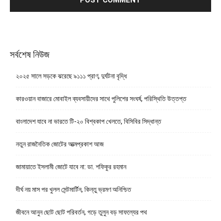
সর্বশেষ নিউজ
২০২৫ সালে সড়কে ঝরেছে ৯১১১ প্রাণ, দুর্ঘটনা বৃদ্ধি
কারওয়ান বাজারে মোবাইল ব্যবসায়ীদের সাথে পুলিশের সংঘর্ষ, পরিস্থিতি উত্তপ্ত
বাংলাদেশ যাবে না ভারতে টি-২০ বিশ্বকাপ খেলতে, বিসিবির সিদ্ধান্ত
নতুন রাজনৈতিক জোটের আত্মপ্রকাশ আজ
জামায়াতে ইসলামী জোটে যাবে না: ডা. শফিকুর রহমান
দীর্ঘ নয় মাস পর খুলল সেন্টমার্টিন, কিন্তু ভ্রমণ অনিশ্চিত
জীবনে আনুন ছোট ছোট পরিবর্তন, গড়ে তুলুন বড় সাফল্যের পথ