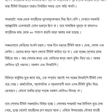
যারা টিকিট নিয়েছেন তারাও নির্ধারিত সময়ে এসে গাড়ি পাননি।
সদরঘাটে: লঞ্চে ডেকে যাত্রীদের তুলনামূলকভাবে ভিড় ছিল বেশি। সেখানে সরকারি
স্বাস্থ্যবিধি একেবারেই তেমন গুরুত্ব ছিল না। তবে সামাজিক দূরত্ব না থাকলেও
যাত্রীদের কাছ থেকে ৬০ শতাংশ বাড়তি ভাড়া আদায় করা হয়েছে।
লঞ্চগুলোতে কেবিনের সংকট চরমে। লঞ্চে তিন ধরনের টিকিট থাকে। ডেক, সোফা এবং
কেবিন। ডেকের জন্য আগে কোনো টিকিট কাটতে হয় না। এরা লঞ্চের ফ্লোরে চাদর
বিছিয়ে যায়। আর সোফার জন্য এবং কেবিনের জন্য আগে বুকিং দিতে হয়। আবার
কেবিনও দুই ধরনের। নরমাল এবং ভিআইপি।
বিভিন্ন কাউন্টার ঘুরে জানা যায়, এক সপ্তাহ আগেই সব লঞ্চের ভিআইপি টিকিট শেষ
হয়ে গেছে। রাজনৈতিক, প্রশাসনিক ও প্রভাবশালী মহল এসব টিকিট বুকিং দিয়ে
রেখেছেন। কোনো তদবির ছাড়া সহজে নরমাল কেবিনও মিলছে না।
তবে সোফার টিকিট লঞ্চঘাটেও বিক্রি হচ্ছে। সোমবার সদরঘাট লঞ্চ টার্মিনাল ঘুরে দেখা
গেছে, দুপুর থেকেই যাত্রীদের চাপ বাড়তে থাকে। এদিকে ঈদযাত্রায় নৌপথে যাত্রী