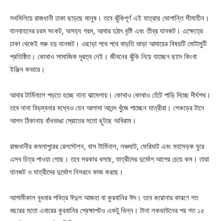
সবমিলিয়ে রাজধানী ঢাকা ছাড়ছে মানুষ। তবে ঝুঁকিপূর্ণ এই যাত্রায় ভোগান্তি সীমাহীন।
যানবাহনের চরম সংকট, অসহ্য গরম, আবার হঠাৎ বৃষ্টি এবং তীব্র যানজট। এক্ষেত্রে
ঢাকা থেকেই শুরু হয় যানজট। এছাড়া পথে পথে বাড়তি ভাড়া আদায়ের বিষয়টি মোটামুটি
প্রতিষ্ঠিত। কোথাও সামাজিক দূরত্ব নেই। জীবনের ঝুঁকি নিয়ে যাচ্ছেন ছাদে কিংবা
ইঞ্জিন কভারে।
আবার টার্মিনালে পড়তে হচ্ছে নানা ঝামেলায়। কোথাও কোথাও হেঁটে পাড়ি দিচ্ছে দীর্ঘপথ।
তবে নানা বিড়ম্বনার মধ্যেও যেন আলাদা আনন্দ খুঁজে পাচ্ছেন যাত্রীরা। শেকড়ের টানে
আপন ঠিকানায় বাঁধভাঙা স্রোতের মতো ছুটছে অবিরাম।
রাজধানীর কমলাপুরের রেলস্টেশন, বাস টার্মিনাল, লঞ্চঘাট, ফেরিঘাট এবং মহাসড়ক ঘুরে
এসব চিত্র পাওয়া গেছে। তবে সরকার বলছে, যাত্রীদের দুর্ভোগ আগের চেয়ে কম। তারা
যানজট ও যাত্রীদের দুর্ভোগ নিসরনে কাজ করছে।
আগামীকাল বুধবার পবিত্র ঈদুল আজহা বা কুরবানির ঈদ। তবে করোনার কারণে গত
বছরের মতো এবারের কুরবানির প্রেক্ষাপটও একটু ভিন্ন। টানা লকডাউনের পর গত ১৫