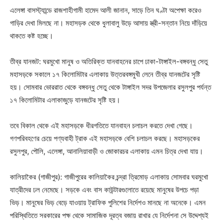
এলেঙ্গা বাসস্ট্যান্ডে রাজশাহীগামী হামেদ আলী জানান, সাড়ে তিন ঘণ্টা অপেক্ষা করেও
গাড়ির দেখা মিলছে না। মহাসড়ক থেকে ধুলাবালু উড়ে আসায় স্ত্রী-সন্তান নিয়ে দাঁড়িয়ে
থাকতে কষ্ট হচ্ছে।
তীব্র যানজট: ঘরমুখো মানুষ ও অতিরিক্ত যানবাহনের চাপে ঢাকা-টাঙ্গাইল-বঙ্গবন্ধু সেতু
মহাসড়কে সকালে ১৭ কিলোমিটার এলাকায় উত্তরবঙ্গমুখী লেনে তীব্র যানজটের সৃষ্টি
হয়। সোমবার ভোররাত থেকে বঙ্গবন্ধু সেতু থেকে টাঙ্গাইল সদর উপজেলার রসুলপুর পর্যন্ত
১৭ কিলোমিটার এলাকাজুড়ে যানজটের সৃষ্টি হয়।
তবে বিকাল থেকে এই মহাসড়কে ধীরগতিতে যানবাহন চলাচল করতে দেখা গেছে।
গণপরিবহণের চেয়ে পণ্যবাহী ট্রাক এই মহাসড়কে বেশি চলাচল করছে। মহাসড়কের
রসুলপুর, পৌলি, এলেঙ্গা, আনালিয়াবাড়ী ও জোকারচর এলাকায় এমন চিত্র দেখা যায়।
কালিয়াকৈর (গাজীপুর): গাজীপুরের কালিয়াকৈর চন্দ্রা ত্রিমোড় এলাকায় সোমবার ঘরমুখো
যাত্রীদের ঢল নেমেছে। সড়কে এবং বাস কাউন্টারগুলোতে রয়েছে মানুষের উপচে পড়া
ভিড়। মানুষের ভিড় বেড়ে যাওয়ায় ট্রাফিক পুলিশের নির্দেশও মানছে না অনেকে। এমন
পরিস্থিতিতে সরকারের পক্ষ থেকে সামাজিক দূরত্ব বজায় রাখার যে নির্দেশনা সে উদ্দেশ্যই