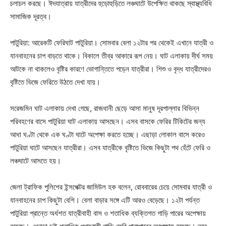
চলাচল করছে। ঈদযাত্রায় যাত্রীদের হুড়োহুড়িতে লঞ্চঘাটে উপেক্ষিত থাকছে স্বাস্থ্যবিধি
সামাজিক দূরত্ব।
পাটুরিয়া: আরেকটি ফেরিঘাট পাটুরিয়া। সোমবার বেলা ১২টার পর থেকেই এখানে যাত্রী ও
যানবাহনের চাপ বাড়তে থাকে। বিকালে তীব্র আকারে রূপ নেয়। ঘাট এলাকায় দীর্ঘ সময়
আটকে না থাকলেও বৃষ্টির কারণে ভোগান্তিতে পড়েন যাত্রীরা। শিশু ও বৃদ্ধ যাত্রীদেরও
বৃষ্টিতে ভিজে ফেরিতে উঠতে দেখা যায়।
সরেজমিন ঘাট এলাকায় দেখা গেছে, রাজধানী ছেড়ে আসা মানুষ দূরপাল্লার বিভিন্ন
পরিবহণের বাসে পাটুরিয়া ঘাট এলাকায় আসছেন। এসব বাসকে ফেরির টিকিটের জন্য
আধা ঘণ্টা থেকে এক ঘণ্টা ঘাটে অপেক্ষা করতে হচ্ছে। এছাড়া লোকাল বাসে করেও
পাটুরিয়া ঘাটে আসছেন যাত্রীরা। এসব যাত্রীকে বৃষ্টিতে ভিজে কিছুটা পথ হেঁটে ফেরি ও
লঞ্চঘাটে আসতে হয়।
জেলা ট্রাফিক পুলিশের ইন্সপেক্টর জামিউল হক বলেন, রোববারের চেয়ে সোমবার যাত্রী ও
যানবাহনের চাপ কিছুটা বেশি। বেলা বাড়ার সঙ্গে এটি আরও বেড়েছে। ১২টা পর্যন্ত
পাটুরিয়া প্রান্তে অর্ধশত যাত্রীবাহী বাস ও শতাধিক ব্যক্তিগত গাড়ি পারের অপেক্ষায়