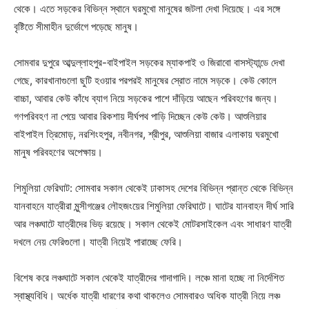
থেকে। এতে সড়কের বিভিন্ন স্থানে ঘরমুখো মানুষের জটলা দেখা দিয়েছে। এর সঙ্গে
বৃষ্টিতে সীমাহীন দুর্ভোগে পড়েছে মানুষ।
সোমবার দুপুরে আব্দুল্লাহপুর-বাইপাইল সড়কের ম্যাকপাই ও জিরাবো বাসস্ট্যান্ডে দেখা
গেছে, কারখানাগুলো ছুটি হওয়ার পরপরই মানুষের স্রোত নামে সড়কে। কেউ কোলে
বাচ্চা, আবার কেউ কাঁধে ব্যাগ নিয়ে সড়কের পাশে দাঁড়িয়ে আছেন পরিবহণের জন্য।
গণপরিবহণ না পেয়ে আবার রিকশায় দীর্ঘপথ পাড়ি দিচ্ছেন কেউ কেউ। আশুলিয়ার
বাইপাইল ত্রিমোড়, নরশিংহপুর, নবীনগর, শ্রীপুর, আশুলিয়া বাজার এলাকায় ঘরমুখো
মানুষ পরিবহণের অপেক্ষায়।
শিমুলিয়া ফেরিঘাট: সোমবার সকাল থেকেই ঢাকাসহ দেশের বিভিন্ন প্রান্ত থেকে বিভিন্ন
যানবাহনে যাত্রীরা মুন্সীগঞ্জের লৌহজংয়ের শিমুলিয়া ফেরিঘাটে। ঘাটের যানবাহন দীর্ঘ সারি
আর লঞ্চঘাটে যাত্রীদের ভিড় রয়েছে। সকাল থেকেই মোটরসাইকেল এবং সাধারণ যাত্রী
দখলে নেয় ফেরিগুলো। যাত্রী নিয়েই পারাচ্ছে ফেরি।
বিশেষ করে লঞ্চঘাটে সকাল থেকেই যাত্রীদের গাদাগাদি। লঞ্চে মানা হচ্ছে না নির্দেশিত
স্বাস্থ্যবিধি। অর্ধেক যাত্রী ধারণের কথা থাকলেও সোমবারও অধিক যাত্রী নিয়ে লঞ্চ