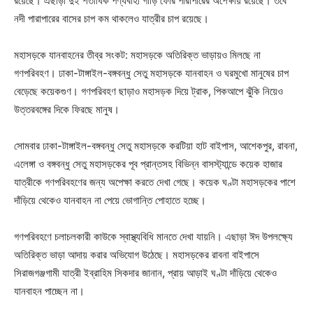
রয়েছে। এছাড়া দুই শতাধিক পণ্যবাহী গাড়ি ফেরি পারাপারের অপেক্ষায় রয়েছে। তবে
নদী পারাপারের বাসের চাপ কম থাকলেও যাত্রীর চাপ রয়েছে।
মহাসড়কে যানবাহনের তীব্র সংকট: মহাসড়কে অতিরিক্ত ভাড়ায়ও মিলছে না
গণপরিবহণ। ঢাকা-টাঙ্গাইল-বঙ্গবন্ধু সেতু মহাসড়কে যানবাহন ও ঘরমুখো মানুষের চাপ
বেড়েছে কয়েকগুণ। গণপরিবহণ ছাড়াও মহাসড়ক দিয়ে ট্রাক, পিকআপে ঝুঁকি নিয়েও
উত্তরবঙ্গের দিকে ফিরছে মানুষ।
সোমবার ঢাকা-টাঙ্গাইল-বঙ্গবন্ধু সেতু মহাসড়কে করটিয়া হাট বাইপাস, আশেকপুর, রাবনা,
এলেঙ্গা ও বঙ্গবন্ধু সেতু মহাসড়কের পূব প্রান্তসহ বিভিন্ন বাসস্ট্যান্ডে কয়েক হাজার
যাত্রীকে গণপরিবহণের জন্য অপেক্ষা করতে দেখা গেছে। কয়েক ঘণ্টা মহাসড়কের পাশে
দাঁড়িয়ে থেকেও যানবাহন না পেয়ে ভোগান্তি পোহাতে হচ্ছে।
গণপরিবহণে চলাচলকারী কাউকে স্বাস্থ্যবিধি মানতে দেখা যায়নি। এছাড়া ঈদ উপলক্ষ্যে
অতিরিক্ত ভাড়া আদায় করার অভিযোগ উঠেছে। মহাসড়কের রাবনা বাইপাসে
সিরাজগঞ্জগামী যাত্রী ইব্রাহিম সিকদার জানান, প্রায় আড়াই ঘণ্টা দাঁড়িয়ে থেকেও
যানবাহন পাচ্ছেন না।