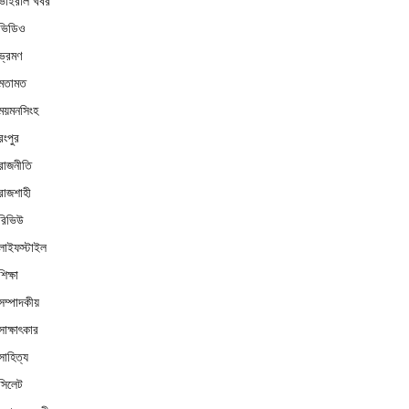
ভাইরাল খবর
ভিডিও
ভ্রমণ
মতামত
ময়মনসিংহ
রংপুর
রাজনীতি
রাজশাহী
রিভিউ
লাইফস্টাইল
শিক্ষা
সম্পাদকীয়
সাক্ষাৎকার
সাহিত্য
সিলেট