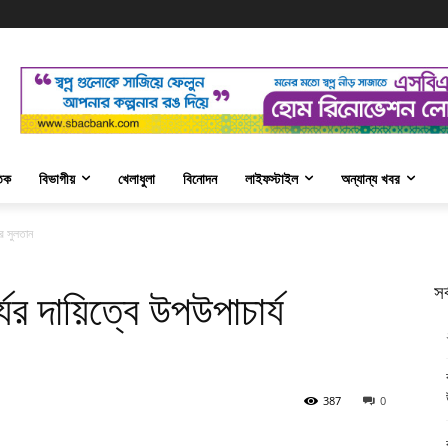
তিক
বিভাগীয়
খেলাধুলা
বিনোদন
লাইফস্টাইল
অন্যান্য খবর
সর সুলতান
সর
যের দায়িত্বে উপউপাচার্য
387
0