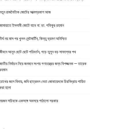
নতুন রাজনৈতিক জোটের আত্মপ্রকাশ আজ
জামায়াতে ইসলামী জোটে যাবে না: ডা. শফিকুর রহমান
দীর্ঘ নয় মাস পর খুলল সেন্টমার্টিন, কিন্তু ভ্রমণ অনিশ্চিত
জীবনে আনুন ছোট ছোট পরিবর্তন, গড়ে তুলুন বড় সাফল্যের পথ
জাতীয় নির্বাচন নিয়ে জনমনে সংশয় গণতন্ত্রের জন্য বিপজ্জনক — তারেক
রহমান
চোখের জলে বিদায়, জবি ছাত্রদল নেতা জোবায়েদকে চিরনিদ্রায় শায়িত
করা হলো
নয়জন সচিবকে একসঙ্গে অবসরে পাঠালো সরকার