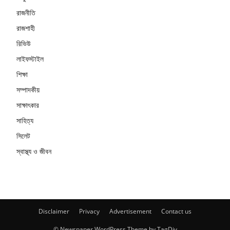
রাজনীতি
রাজশাহী
রিভিউ
লাইফস্টাইল
শিক্ষা
সম্পাদকীয়
সাক্ষাৎকার
সাহিত্য
সিলেট
স্বাস্থ্য ও জীবন
Disclaimer
Privacy
Advertisement
Contact us
© Newspaper WordPress Theme by TagDiv