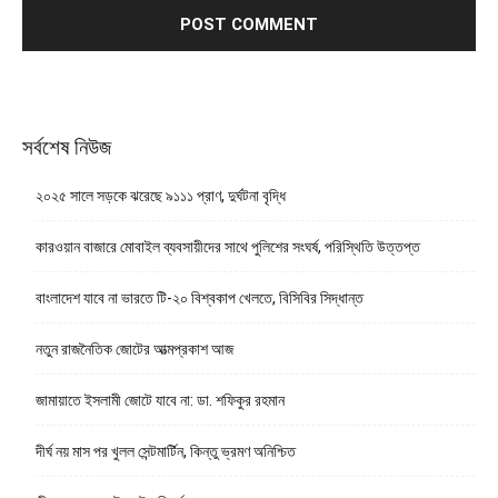
সর্বশেষ নিউজ
২০২৫ সালে সড়কে ঝরেছে ৯১১১ প্রাণ, দুর্ঘটনা বৃদ্ধি
কারওয়ান বাজারে মোবাইল ব্যবসায়ীদের সাথে পুলিশের সংঘর্ষ, পরিস্থিতি উত্তপ্ত
বাংলাদেশ যাবে না ভারতে টি-২০ বিশ্বকাপ খেলতে, বিসিবির সিদ্ধান্ত
নতুন রাজনৈতিক জোটের আত্মপ্রকাশ আজ
জামায়াতে ইসলামী জোটে যাবে না: ডা. শফিকুর রহমান
দীর্ঘ নয় মাস পর খুলল সেন্টমার্টিন, কিন্তু ভ্রমণ অনিশ্চিত