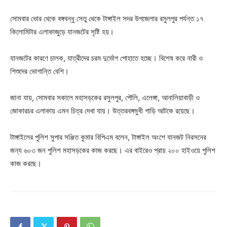
সোমবার ভোর থেকে বঙ্গবন্ধু সেতু থেকে টাঙ্গাইল সদর উপজেলার রসুলপুর পর্যন্ত ১৭
কিলোমিটার এলাকাজুড়ে যানজটের সৃষ্টি হয়।
যানজটের কারণে চালক, যাত্রীদের চরম দুর্ভোগ পোহাতে হচ্ছে। বিশেষ করে নারী ও
শিশুদের ভোগান্তি বেশি।
জানা যায়, সোমবার সকালে মহাসড়কের রসুলপুর, পৌলি, এলেঙ্গা, আনালিয়াবাড়ী ও
জোকারচর এলাকায় এমন চিত্র দেখা যায়। উত্তরবঙ্গমুখী গাড়ি আটকে রয়েছে।
টাঙ্গাইলের পুলিশ সুপার সঞ্জিত কুমার বিপিএম বলেন, টাঙ্গাইল অংশে যানজট নিরসনের
জন্য ৬০৩ জন পুলিশ মহাসড়কের কাজ করছে। এর বাইরেও প্রায় ২০০ হাইওয়ে পুলিশ
কাজ করছে।