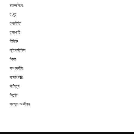
ময়মনসিংহ
রংপুর
রাজনীতি
রাজশাহী
রিভিউ
লাইফস্টাইল
শিক্ষা
সম্পাদকীয়
সাক্ষাৎকার
সাহিত্য
সিলেট
স্বাস্থ্য ও জীবন