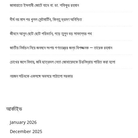
জামায়াতে ইসলামী জোটে যাবে না: ডা. শফিকুর রহমান
দীর্ঘ নয় মাস পর খুলল সেন্টমার্টিন, কিন্তু ভ্রমণ অনিশ্চিত
জীবনে আনুন ছোট ছোট পরিবর্তন, গড়ে তুলুন বড় সাফল্যের পথ
জাতীয় নির্বাচন নিয়ে জনমনে সংশয় গণতন্ত্রের জন্য বিপজ্জনক — তারেক রহমান
চোখের জলে বিদায়, জবি ছাত্রদল নেতা জোবায়েদকে চিরনিদ্রায় শায়িত করা হলো
নয়জন সচিবকে একসঙ্গে অবসরে পাঠালো সরকার
আর্কাইভ
January 2026
December 2025