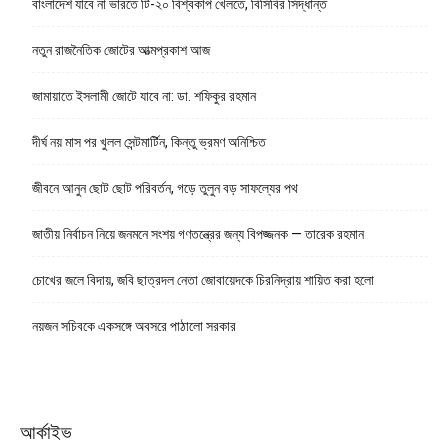
বাংলাদেশ যাবে না ভারতে টি-২০ বিশ্বকাপ খেলতে, বিসিবির সিদ্ধান্ত
নতুন রাজনৈতিক জোটের আত্মপ্রকাশ আজ
জামায়াতে ইসলামী জোটে যাবে না: ডা. শফিকুর রহমান
দীর্ঘ নয় মাস পর খুলল সেন্টমার্টিন, কিন্তু ভ্রমণ অনিশ্চিত
জীবনে আনুন ছোট ছোট পরিবর্তন, গড়ে তুলুন বড় সাফল্যের পথ
জাতীয় নির্বাচন নিয়ে জনমনে সংশয় গণতন্ত্রের জন্য বিপজ্জনক — তারেক রহমান
চোখের জলে বিদায়, জবি ছাত্রদল নেতা জোবায়েদকে চিরনিদ্রায় শায়িত করা হলো
নয়জন সচিবকে একসঙ্গে অবসরে পাঠালো সরকার
আর্কাইভ