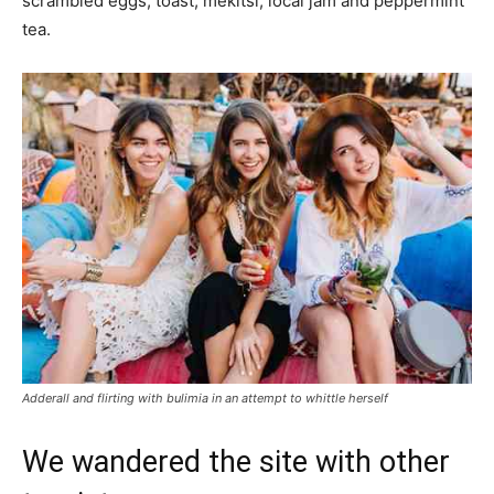
scrambled eggs, toast, mekitsi, local jam and peppermint
tea.
Adderall and flirting with bulimia in an attempt to whittle herself
We wandered the site with other