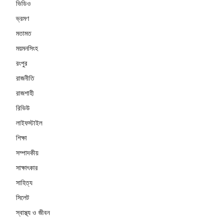
ভিডিও
ভ্রমণ
মতামত
ময়মনসিংহ
রংপুর
রাজনীতি
রাজশাহী
রিভিউ
লাইফস্টাইল
শিক্ষা
সম্পাদকীয়
সাক্ষাৎকার
সাহিত্য
সিলেট
স্বাস্থ্য ও জীবন