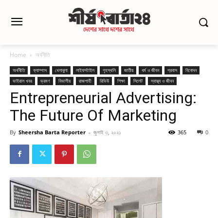
Home
অর্থনীতি
অর্থনীতি
ক্যাম্পাস
খেলাধুলা
লাইফস্টাইল
গৃহস্থলি
জাতীয়
ধর্ম ও জীবন
প্রবাস
বিনোদন
ভাইরাল খবর
ভ্রমণ
বিভাগীয়
রাজশাহী
রিভিউ
শিক্ষা
সিলেট
স্বাস্থ্য ও জীবন
Entrepreneurial Advertising:
The Future Of Marketing
By
Sheersha Barta Reporter
-
জুলাই ৩, ২০২১
365
0