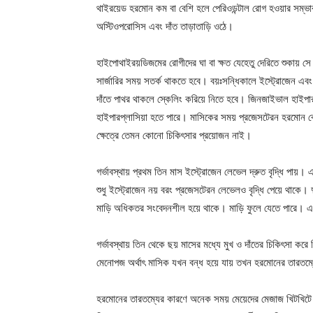
থাইরয়েড হরমোন কম বা বেশি হলে পেরিওডন্টাল রোগ হওয়ার সম্ভাবনা
অস্টিওপরোসিস এবং দাঁত তাড়াতাড়ি ওঠে।
হাইপোথাইরয়ডিজমের রোগীদের ঘা বা ক্ষত যেহেতু দেরিতে শুকায় সে
সার্জারির সময় সতর্ক থাকতে হবে। বয়ঃসন্ধিকালে ইস্ট্রোজেন এব
দাঁতে পাথর থাকলে স্কেলিং করিয়ে নিতে হবে। জিনজাইভাল হাইপা
হাইপারপ্লাসিয়া হতে পারে। মাসিকের সময় প্রজেসটেরন হরমোন ব
ক্ষেত্রে তেমন কোনো চিকিৎসার প্রয়োজন নাই।
গর্ভাবস্থায় প্রথম তিন মাস ইস্ট্রোজেন লেভেল দ্রুত বৃদ্ধি পা
শুধু ইস্ট্রোজেন নয় বরং প্রজেসটেরন লেভেলও বৃদ্ধি পেয়ে থাকে। 
মাড়ি অধিকতর সংবেদনশীল হয়ে থাকে। মাড়ি ফুলে যেতে পারে। এ 
গর্ভাবস্থায় তিন থেকে ছয় মাসের মধ্যে মুখ ও দাঁতের চিকিৎসা ক
মেনোপজ অর্থাৎ মাসিক যখন বন্ধ হয়ে যায় তখন হরমোনের তারতম্যের
হরমোনের তারতম্যের কারণে অনেক সময় মেয়েদের মেজাজ খিটখিটে থ