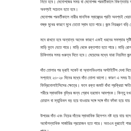
নিতে হবে। মেনোপজের সময় বা মেনোপজ পরবর্তীকালে বিষণ্নতায় আ
অবশ্যই সচেতন হতে হবে।
মেনোপজ পরবর্তীকালে নারীর মানসিক স্বাস্থ্যের প্রতি অবশ্যই 
শুষ্ক মুখের কারণে মুখে তেতো স্বাদ হতে পারে। জন্ম নিয়ন্ত্রণ বড়ি 
মনে রাখতে হবে অন্যান্য অনেক কারণে একই ধরনের সমস্যার সৃষ্ট
মাড়ি ফুলে যেতে পারে। মাড়ি থেকে রক্তপাত হতে পারে। মাড়ি র
চিকিৎসার সময় গুরুত্ব দিতে হবে। মেয়েদের মধ্যে যারা নিয়মিত জন
দাঁত তোলার পর ড্রাই সকেট বা অ্যালভিওলার অস্টাইটিস দেখা দিতে 
সপ্তাহে ২৩-২৮ দিনের মধ্যে দাঁত তোলা ভালো। কারণ এ সময় ইস্
ফিব্রিনোলাইসিসের ক্ষেত্রে। ফলে রক্ত জমাট বাঁধা প্রক্রিয়া ক্ষত
শরীরে স্বাভাবিক বৃদ্ধির জন্য গ্রোথ হরমোন আবশ্যক। কিন্তু য
চোয়াল বা ম্যান্ডিবল বড় হয়ে যাওয়ার সঙ্গে সঙ্গে দাঁত ফাঁকা হয়ে যা
উপরের দাঁত এবং নিচের দাঁতের স্বাভাবিক রিলেশন নষ্ট হয়ে যায় 
অর্থোগন্যাথিক সার্জারির প্রয়োজন হতে পারে। অতএব বুঝতেই পার
পারে।