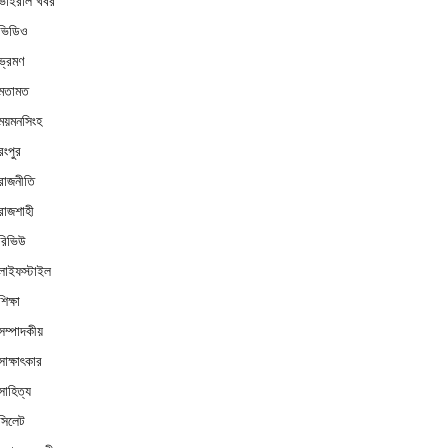
ভাইরাল খবর
ভিডিও
ভ্রমণ
মতামত
ময়মনসিংহ
রংপুর
রাজনীতি
রাজশাহী
রিভিউ
লাইফস্টাইল
শিক্ষা
সম্পাদকীয়
সাক্ষাৎকার
সাহিত্য
সিলেট