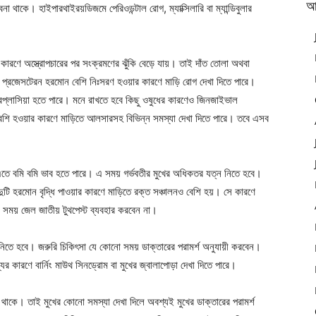
আ
 থাকে। হাইপারথাইরয়ডিজমে পেরিওডন্টাল রোগ, ম্যাক্সিলারি বা ম্যান্ডিবুলার
 কারণে অস্ত্রোপচারের পর সংক্রমণের ঝুঁকি বেড়ে যায়। তাই দাঁত তোলা অথবা
ং প্রজেসটেরন হরমোন বেশি নিঃসরণ হওয়ার কারণে মাড়ি রোগ দেখা দিতে পারে।
রপ্লাসিয়া হতে পারে। মনে রাখতে হবে কিছু ওষুধের কারণেও জিনজাইভাল
েশি হওয়ার কারণে মাড়িতে আলসারসহ বিভিন্ন সমস্যা দেখা দিতে পারে। তবে এসব
য়। এতে বমি বমি ভাব হতে পারে। এ সময় গর্ভবতীর মুখের অধিকতর যত্ন নিতে হবে।
দুটি হরমোন বৃদ্ধি পাওয়ার কারণে মাড়িতে রক্ত সঞ্চালনও বেশি হয়। সে কারণে
সময় জেল জাতীয় টুথপেস্ট ব্যবহার করবেন না।
রে নিতে হবে। জরুরি চিকিৎসা যে কোনো সময় ডাক্তারের পরামর্শ অনুযায়ী করবেন।
 কারণে বার্নিং মাউথ সিনড্রোম বা মুখের জ্বালাপোড়া দেখা দিতে পারে।
াকে। তাই মুখের কোনো সমস্যা দেখা দিলে অবশ্যই মুখের ডাক্তারের পরামর্শ