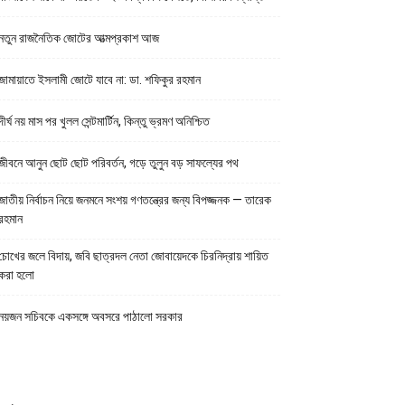
নতুন রাজনৈতিক জোটের আত্মপ্রকাশ আজ
জামায়াতে ইসলামী জোটে যাবে না: ডা. শফিকুর রহমান
দীর্ঘ নয় মাস পর খুলল সেন্টমার্টিন, কিন্তু ভ্রমণ অনিশ্চিত
জীবনে আনুন ছোট ছোট পরিবর্তন, গড়ে তুলুন বড় সাফল্যের পথ
জাতীয় নির্বাচন নিয়ে জনমনে সংশয় গণতন্ত্রের জন্য বিপজ্জনক — তারেক
রহমান
চোখের জলে বিদায়, জবি ছাত্রদল নেতা জোবায়েদকে চিরনিদ্রায় শায়িত
করা হলো
নয়জন সচিবকে একসঙ্গে অবসরে পাঠালো সরকার