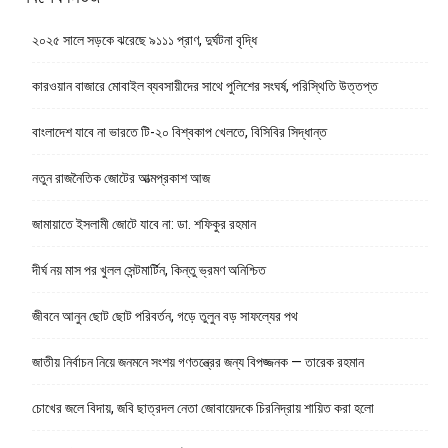
২০২৫ সালে সড়কে ঝরেছে ৯১১১ প্রাণ, দুর্ঘটনা বৃদ্ধি
কারওয়ান বাজারে মোবাইল ব্যবসায়ীদের সাথে পুলিশের সংঘর্ষ, পরিস্থিতি উত্তপ্ত
বাংলাদেশ যাবে না ভারতে টি-২০ বিশ্বকাপ খেলতে, বিসিবির সিদ্ধান্ত
নতুন রাজনৈতিক জোটের আত্মপ্রকাশ আজ
জামায়াতে ইসলামী জোটে যাবে না: ডা. শফিকুর রহমান
দীর্ঘ নয় মাস পর খুলল সেন্টমার্টিন, কিন্তু ভ্রমণ অনিশ্চিত
জীবনে আনুন ছোট ছোট পরিবর্তন, গড়ে তুলুন বড় সাফল্যের পথ
জাতীয় নির্বাচন নিয়ে জনমনে সংশয় গণতন্ত্রের জন্য বিপজ্জনক — তারেক রহমান
চোখের জলে বিদায়, জবি ছাত্রদল নেতা জোবায়েদকে চিরনিদ্রায় শায়িত করা হলো