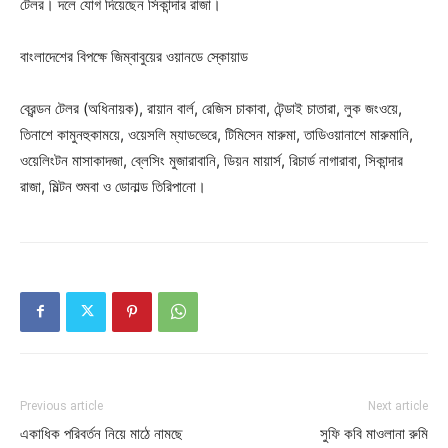
টেলর। দলে যোগ দিয়েছেন সিকান্দার রাজা।
বাংলাদেশের বিপক্ষে জিম্বাবুয়ের ওয়ানডে স্কোয়াড
ব্রেন্ডন টেলর (অধিনায়ক), রায়ান বার্ল, রেজিস চাকাবা, টেন্ডাই চাতারা, লুক জংওয়ে,
তিনাশে কামুনহুকাময়ে, ওয়েসলি ম্যাডভেরে, টিমিসেন মারুমা, তাডিওয়ানাশে মারুমানি,
ওয়েলিংটন মাসাকাদজা, ব্লেসিং মুজারাবানি, ডিয়ন মায়ার্স, রিচার্ড নাগারাবা, সিকান্দার
রাজা, মিল্টন শুমবা ও ডোনাল্ড তিরিপানো।
Previous article
Next article
একাধিক পরিবর্তন নিয়ে মাঠে নামছে
সুফি কবি মাওলানা রুমি