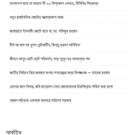
বাংলাদেশ যাবে না ভারতে টি-২০ বিশ্বকাপ খেলতে, বিসিবির সিদ্ধান্ত
নতুন রাজনৈতিক জোটের আত্মপ্রকাশ আজ
জামায়াতে ইসলামী জোটে যাবে না: ডা. শফিকুর রহমান
দীর্ঘ নয় মাস পর খুলল সেন্টমার্টিন, কিন্তু ভ্রমণ অনিশ্চিত
জীবনে আনুন ছোট ছোট পরিবর্তন, গড়ে তুলুন বড় সাফল্যের পথ
জাতীয় নির্বাচন নিয়ে জনমনে সংশয় গণতন্ত্রের জন্য বিপজ্জনক — তারেক রহমান
চোখের জলে বিদায়, জবি ছাত্রদল নেতা জোবায়েদকে চিরনিদ্রায় শায়িত করা হলো
নয়জন সচিবকে একসঙ্গে অবসরে পাঠালো সরকার
আর্কাইভ