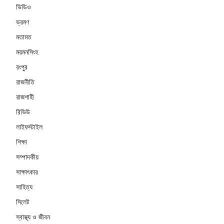
ভিডিও
ভ্রমণ
মতামত
ময়মনসিংহ
রংপুর
রাজনীতি
রাজশাহী
রিভিউ
লাইফস্টাইল
শিক্ষা
সম্পাদকীয়
সাক্ষাৎকার
সাহিত্য
সিলেট
স্বাস্থ্য ও জীবন