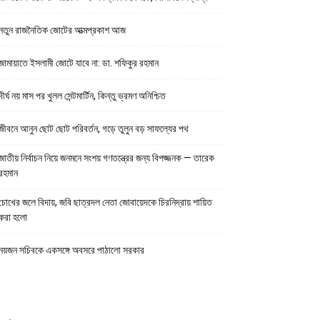
নতুন রাজনৈতিক জোটের আত্মপ্রকাশ আজ
জামায়াতে ইসলামী জোটে যাবে না: ডা. শফিকুর রহমান
দীর্ঘ নয় মাস পর খুলল সেন্টমার্টিন, কিন্তু ভ্রমণ অনিশ্চিত
জীবনে আনুন ছোট ছোট পরিবর্তন, গড়ে তুলুন বড় সাফল্যের পথ
জাতীয় নির্বাচন নিয়ে জনমনে সংশয় গণতন্ত্রের জন্য বিপজ্জনক — তারেক
রহমান
চোখের জলে বিদায়, জবি ছাত্রদল নেতা জোবায়েদকে চিরনিদ্রায় শায়িত
করা হলো
নয়জন সচিবকে একসঙ্গে অবসরে পাঠালো সরকার