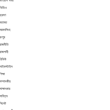
ভাইরাল খবর
ভিডিও
ভ্রমণ
মতামত
ময়মনসিংহ
রংপুর
রাজনীতি
রাজশাহী
রিভিউ
লাইফস্টাইল
শিক্ষা
সম্পাদকীয়
সাক্ষাৎকার
সাহিত্য
সিলেট