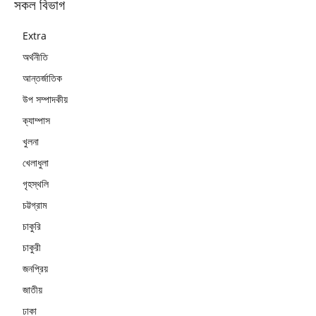
সকল বিভাগ
Extra
অর্থনীতি
আন্তর্জাতিক
উপ সম্পাদকীয়
ক্যাম্পাস
খুলনা
খেলাধুলা
গৃহস্থলি
চট্টগ্রাম
চাকুরি
চাকুরী
জনপ্রিয়
জাতীয়
ঢাকা