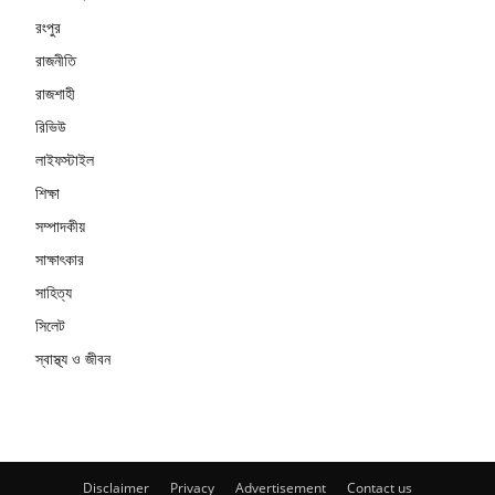
রংপুর
রাজনীতি
রাজশাহী
রিভিউ
লাইফস্টাইল
শিক্ষা
সম্পাদকীয়
সাক্ষাৎকার
সাহিত্য
সিলেট
স্বাস্থ্য ও জীবন
Disclaimer
Privacy
Advertisement
Contact us