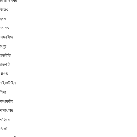
ভাইরাল খবর
ভিডিও
ভ্রমণ
মতামত
ময়মনসিংহ
রংপুর
রাজনীতি
রাজশাহী
রিভিউ
লাইফস্টাইল
শিক্ষা
সম্পাদকীয়
সাক্ষাৎকার
সাহিত্য
সিলেট