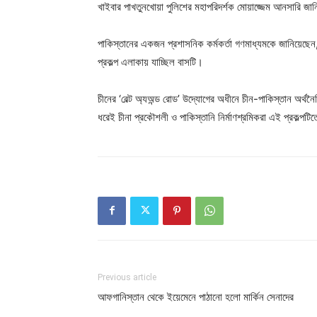
খাইবার পাখতুনখোয়া পুলিশের মহাপরিদর্শক মোয়াজ্জেম আনসারি জ
পাকিস্তানের একজন প্রশাসনিক কর্মকর্তা গণমাধ্যমকে জানিয়েছেন
প্রকল্প এলাকায় যাচ্ছিল বাসটি।
চীনের ‘বেল্ট অ্যঅন্ড রোড’ উদ্যোগের অধীনে চীন-পাকিস্তান অর্
ধরেই চীনা প্রকৌশলী ও পাকিস্তানি নির্মাণশ্রমিকরা এই প্রকল্প
Previous article
আফগানিস্তান থেকে ইয়েমেনে পাঠানো হলো মার্কিন সেনাদের