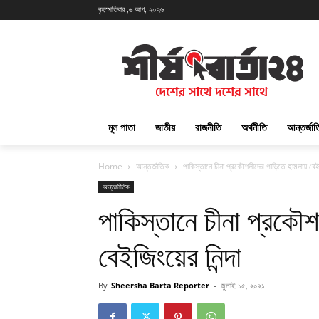
বৃহস্পতিবার ,৬ আগ, ২০২৬
মূল পাতা
জাতীয়
রাজনীতি
অর্থনীতি
আন্তর্জা
Home
আন্তর্জাতিক
পাকিস্তানে চীনা প্রকৌশলীদের গাড়িতে হামলায় বেইজ
আন্তর্জাতিক
পাকিস্তানে চীনা প্রকৌ
বেইজিংয়ের নিন্দা
By
Sheersha Barta Reporter
-
জুলাই ১৫, ২০২১