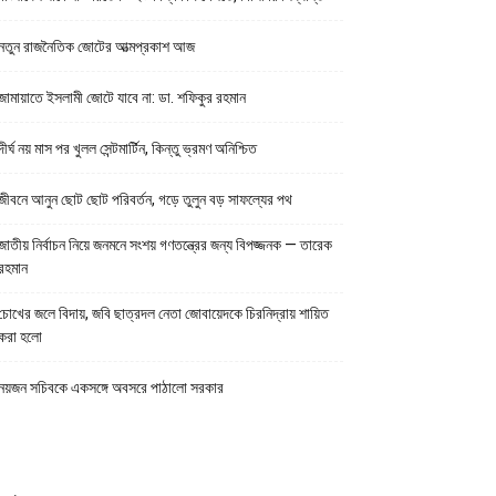
নতুন রাজনৈতিক জোটের আত্মপ্রকাশ আজ
জামায়াতে ইসলামী জোটে যাবে না: ডা. শফিকুর রহমান
দীর্ঘ নয় মাস পর খুলল সেন্টমার্টিন, কিন্তু ভ্রমণ অনিশ্চিত
জীবনে আনুন ছোট ছোট পরিবর্তন, গড়ে তুলুন বড় সাফল্যের পথ
জাতীয় নির্বাচন নিয়ে জনমনে সংশয় গণতন্ত্রের জন্য বিপজ্জনক — তারেক
রহমান
চোখের জলে বিদায়, জবি ছাত্রদল নেতা জোবায়েদকে চিরনিদ্রায় শায়িত
করা হলো
নয়জন সচিবকে একসঙ্গে অবসরে পাঠালো সরকার