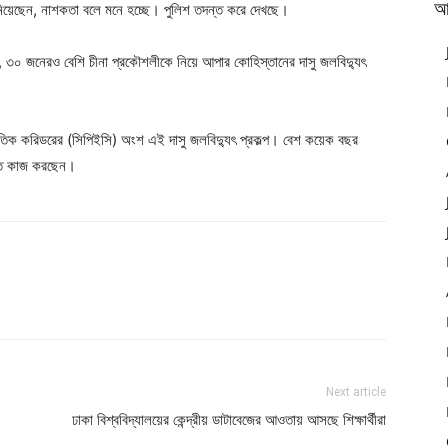
আ
ানিয়েছেন, নাশকতা বলে মনে হচ্ছে। পুলিশ তদন্ত করে দেখছে।
, ৩০ জনেরও বেশি চীনা প্রকৌশলীকে নিয়ে আপার কোহিস্তানের দাসু জলবিদ্যুৎ
থনৈতিক করিডরের (সিপিইসি) অংশ এই দাসু জলবিদ্যুৎ প্রকল্প। বেশ কয়েক বছর
টিতে কাজ করছেন।
Next article
ঢাকা বিশ্ববিদ্যালয়ের কেন্দ্রীয় ডাটাবেজের আওতায় আসছে শিক্ষার্থীরা