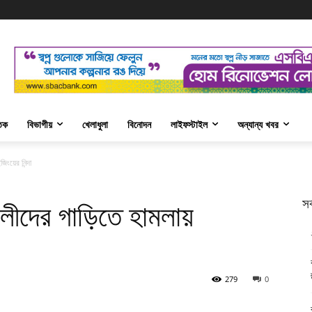
তিক
বিভাগীয়
খেলাধুলা
বিনোদন
লাইফস্টাইল
অন্যান্য খবর
িংয়ের নিন্দা
সর
শলীদের গাড়িতে হামলায়
279
0