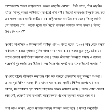
চরমোন্তাজে মান্তা সম্প্রদায়ের একজন জাহাঙ্গীর হোসেন। তিনি বলেন, ‘দিন আধুনিক
হইছে, কিন্তু আমরা আউগাতে (আগাতে) পারি নাই। টয়লেট ব্যবস্থার উন্নতি হবে, তবে
তার আগে দরকার স্থায়ী বসতির। ঘর-বাড়ি থাকলে সব ঠিক হয়ে যেত। কিন্তু সেটাই
তো আমাদের নেই। আগের যুগের মত টয়লেট ব্যবস্থা আমাদের জন্য লজ্জার। কিন্তু
উপায় কি বলেন?’
স্থানীয় সাংবাদিক ও উন্নয়নকর্মী আইয়ুব খান এ বিষয়ে বলেন, ‘১৯৮৪ সাল থেকে মান্তা
পরিবারগুলো চরমোন্তাজের সুলিজ খালে বসবাস শুরু করে। তাদের জন্ম-মৃত্যু নৌকায়।
তাদের কোনো স্যানিটেশন ব্যবস্থা নেই। তাদের জীবনমান উন্নয়নে সমাজ ও রাষ্ট্রের
নজরদারি খুব জরুরি হয়ে উঠেছে। বহর বিবেচনায় একটি করে হলেও টয়লেট দরকার।’
সম্প্রতি তাদের জীবনমান উন্নয়নে কাজ শুরু করেছে বেসরকারি কিছু উন্নয়ন সংস্থা।
তাদের স্যানিটেশন সমস্যা নিয়ে ভাবতে শুরু করেছে স্থানীয় শিক্ষিত তরুণরাও। তারা
জানান, সব সমস্যার মূলে রয়েছে মান্তাদের থাকার জায়গার অভাব। তাদের যেমন কোনো
জমি নেই, তেমনই তারা কখনোই স্বাস্থ্যসম্মত পায়খানা ব্যবহার করতে পারে না।
তারা আরও জানান, দেশের মানুষের স্বাস্থ্য উন্নয়ন করতে হলে এ মান্তা জনগোষ্ঠীর