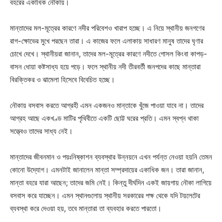
বহরের একাধিক নৌকায়।
মান্তাদের মল-মূত্রের কারণে নদীর পরিবেশও খারাপ হচ্ছে। এ নিয়ে স্থানীয় জনগণের
রাগ-ক্ষোভের মুখে পরছেন তারা। এ কাজের ফলে এলাকায় সাধারণ মানুষ তাদের ঘৃণার
চোখে দেখে। স্থানীয়রা জানান, তাদের মল-মূত্রের কারণে নদীতে গোসল কিংবা কাপড়-
বাসন ধোয়া কষ্টসাধ্য হয়ে পড়ে। ফলে স্থানীয় নদী তীরবর্তী জনপদের কাছে মান্তারা
বিরক্তিকর ও ঝামেলা হিসেবে বিবেচিত হচ্ছে।
নৌকায় বসবাস করতে আগ্রহী এমন একজনও মান্তাকে খুঁজে পাওয়া যাবে না। তাদের
আগ্রহ আছে একখণ্ড মাটির পৃথিবীতে একটি ছোট্ট ঘরের প্রতি। এমন স্বপ্ন থাকা
সত্ত্বেও তাদের সাধ্য নেই।
মান্তাদের জীবনমান ও পয়ঃনিষ্কাশন ব্যবস্থার উন্নয়নে এখন পর্যন্ত নেওয়া হয়নি তেমন
কোনো উদ্যোগ। এমনটাই জানালেন মান্তা সম্প্রদায়ের একাধিক জন। তারা জানান,
মান্তা বহরে যারা আছেন; তাদের জমি নেই। কিন্তু দীর্ঘদিন একই জায়গায় নৌকা লাগিয়ে
বসবাস করে যাচ্ছেন। এমন স্থানগুলোয় স্থানীয় সরকারের পক্ষ থেকে যদি টয়লেটের
ব্যবস্থা করে দেওয়া হয়, তবে মান্তারা তা ব্যবহার করতে পারতো।