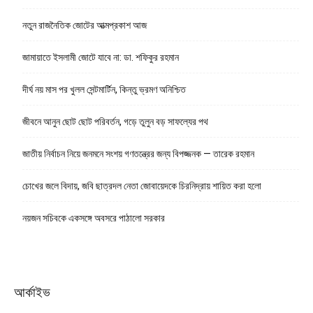
নতুন রাজনৈতিক জোটের আত্মপ্রকাশ আজ
জামায়াতে ইসলামী জোটে যাবে না: ডা. শফিকুর রহমান
দীর্ঘ নয় মাস পর খুলল সেন্টমার্টিন, কিন্তু ভ্রমণ অনিশ্চিত
জীবনে আনুন ছোট ছোট পরিবর্তন, গড়ে তুলুন বড় সাফল্যের পথ
জাতীয় নির্বাচন নিয়ে জনমনে সংশয় গণতন্ত্রের জন্য বিপজ্জনক — তারেক রহমান
চোখের জলে বিদায়, জবি ছাত্রদল নেতা জোবায়েদকে চিরনিদ্রায় শায়িত করা হলো
নয়জন সচিবকে একসঙ্গে অবসরে পাঠালো সরকার
আর্কাইভ