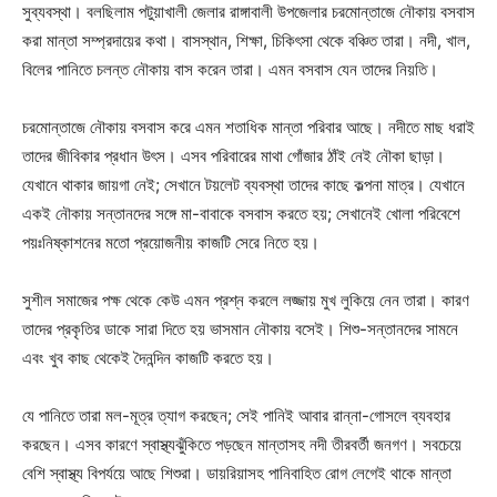
সুব্যবস্থা। বলছিলাম পটুয়াখালী জেলার রাঙ্গাবালী উপজেলার চরমোন্তাজে নৌকায় বসবাস
করা মান্তা সম্প্রদায়ের কথা। বাসস্থান, শিক্ষা, চিকিৎসা থেকে বঞ্চিত তারা। নদী, খাল,
বিলের পানিতে চলন্ত নৌকায় বাস করেন তারা। এমন বসবাস যেন তাদের নিয়তি।
চরমোন্তাজে নৌকায় বসবাস করে এমন শতাধিক মান্তা পরিবার আছে। নদীতে মাছ ধরাই
তাদের জীবিকার প্রধান উৎস। এসব পরিবারের মাথা গোঁজার ঠাঁই নেই নৌকা ছাড়া।
যেখানে থাকার জায়গা নেই; সেখানে টয়লেট ব্যবস্থা তাদের কাছে কল্পনা মাত্র। যেখানে
একই নৌকায় সন্তানদের সঙ্গে মা-বাবাকে বসবাস করতে হয়; সেখানেই খোলা পরিবেশে
পয়ঃনিষ্কাশনের মতো প্রয়োজনীয় কাজটি সেরে নিতে হয়।
সুশীল সমাজের পক্ষ থেকে কেউ এমন প্রশ্ন করলে লজ্জায় মুখ লুকিয়ে নেন তারা। কারণ
তাদের প্রকৃতির ডাকে সারা দিতে হয় ভাসমান নৌকায় বসেই। শিশু-সন্তানদের সামনে
এবং খুব কাছ থেকেই দৈনন্দিন কাজটি করতে হয়।
যে পানিতে তারা মল-মূত্র ত্যাগ করছেন; সেই পানিই আবার রান্না-গোসলে ব্যবহার
করছেন। এসব কারণে স্বাস্থ্যঝুঁকিতে পড়ছেন মান্তাসহ নদী তীরবর্তী জনগণ। সবচেয়ে
বেশি স্বাস্থ্য বিপর্যয়ে আছে শিশুরা। ডায়রিয়াসহ পানিবাহিত রোগ লেগেই থাকে মান্তা