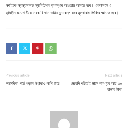
সবাইকে স্বাস্থ্যসম্মত স্যানিটেশন ব্যবস্থার আওতায় আনতে হবে। একইসঙ্গে এ
ভূমিহীন জনগোষ্ঠীকে সরকারি খাস জমির বন্দোবস্ত করে মূলধারায় ফিরিয়ে আনতে হবে।
Previous article
Next article
আমেরিকা গর্তে পড়লে উগান্ডাও লাথি মারে
মেহেদি পরিয়েই মাসে লাবণ্যর আয় ৩০
হাজার টাকা