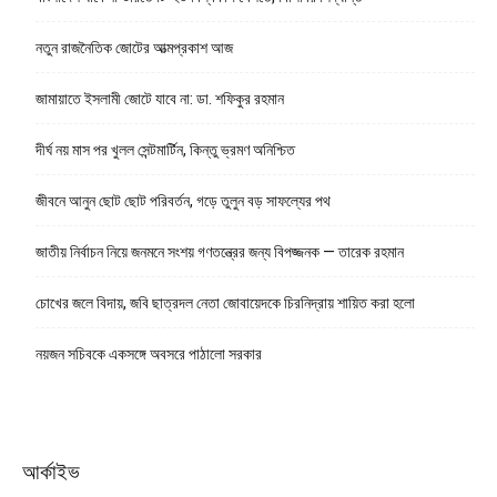
নতুন রাজনৈতিক জোটের আত্মপ্রকাশ আজ
জামায়াতে ইসলামী জোটে যাবে না: ডা. শফিকুর রহমান
দীর্ঘ নয় মাস পর খুলল সেন্টমার্টিন, কিন্তু ভ্রমণ অনিশ্চিত
জীবনে আনুন ছোট ছোট পরিবর্তন, গড়ে তুলুন বড় সাফল্যের পথ
জাতীয় নির্বাচন নিয়ে জনমনে সংশয় গণতন্ত্রের জন্য বিপজ্জনক — তারেক রহমান
চোখের জলে বিদায়, জবি ছাত্রদল নেতা জোবায়েদকে চিরনিদ্রায় শায়িত করা হলো
নয়জন সচিবকে একসঙ্গে অবসরে পাঠালো সরকার
আর্কাইভ