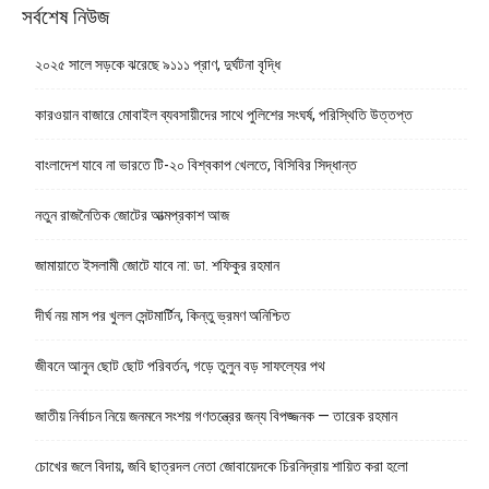
সর্বশেষ নিউজ
২০২৫ সালে সড়কে ঝরেছে ৯১১১ প্রাণ, দুর্ঘটনা বৃদ্ধি
কারওয়ান বাজারে মোবাইল ব্যবসায়ীদের সাথে পুলিশের সংঘর্ষ, পরিস্থিতি উত্তপ্ত
বাংলাদেশ যাবে না ভারতে টি-২০ বিশ্বকাপ খেলতে, বিসিবির সিদ্ধান্ত
নতুন রাজনৈতিক জোটের আত্মপ্রকাশ আজ
জামায়াতে ইসলামী জোটে যাবে না: ডা. শফিকুর রহমান
দীর্ঘ নয় মাস পর খুলল সেন্টমার্টিন, কিন্তু ভ্রমণ অনিশ্চিত
জীবনে আনুন ছোট ছোট পরিবর্তন, গড়ে তুলুন বড় সাফল্যের পথ
জাতীয় নির্বাচন নিয়ে জনমনে সংশয় গণতন্ত্রের জন্য বিপজ্জনক — তারেক রহমান
চোখের জলে বিদায়, জবি ছাত্রদল নেতা জোবায়েদকে চিরনিদ্রায় শায়িত করা হলো